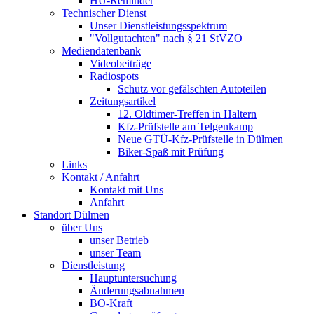
HU-Reminder
Technischer Dienst
Unser Dienstleistungsspektrum
"Vollgutachten" nach § 21 StVZO
Mediendatenbank
Videobeiträge
Radiospots
Schutz vor gefälschten Autoteilen
Zeitungsartikel
12. Oldtimer-Treffen in Haltern
Kfz-Prüfstelle am Telgenkamp
Neue GTÜ-Kfz-Prüfstelle in Dülmen
Biker-Spaß mit Prüfung
Links
Kontakt / Anfahrt
Kontakt mit Uns
Anfahrt
Standort Dülmen
über Uns
unser Betrieb
unser Team
Dienstleistung
Hauptuntersuchung
Änderungsabnahmen
BO-Kraft