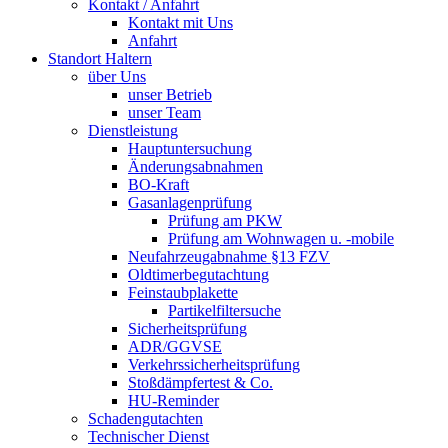
Kontakt / Anfahrt
Kontakt mit Uns
Anfahrt
Standort Haltern
über Uns
unser Betrieb
unser Team
Dienstleistung
Hauptuntersuchung
Änderungsabnahmen
BO-Kraft
Gasanlagenprüfung
Prüfung am PKW
Prüfung am Wohnwagen u. -mobile
Neufahrzeugabnahme §13 FZV
Oldtimerbegutachtung
Feinstaubplakette
Partikelfiltersuche
Sicherheitsprüfung
ADR/GGVSE
Verkehrssicherheitsprüfung
Stoßdämpfertest & Co.
HU-Reminder
Schadengutachten
Technischer Dienst