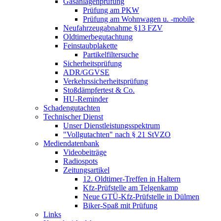
Gasanlagenprüfung
Prüfung am PKW
Prüfung am Wohnwagen u. -mobile
Neufahrzeugabnahme §13 FZV
Oldtimerbegutachtung
Feinstaubplakette
Partikelfiltersuche
Sicherheitsprüfung
ADR/GGVSE
Verkehrssicherheitsprüfung
Stoßdämpfertest & Co.
HU-Reminder
Schadengutachten
Technischer Dienst
Unser Dienstleistungsspektrum
"Vollgutachten" nach § 21 StVZO
Mediendatenbank
Videobeiträge
Radiospots
Zeitungsartikel
12. Oldtimer-Treffen in Haltern
Kfz-Prüfstelle am Telgenkamp
Neue GTÜ-Kfz-Prüfstelle in Dülmen
Biker-Spaß mit Prüfung
Links