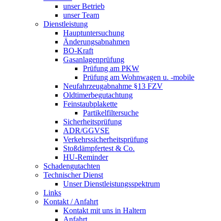
unser Betrieb
unser Team
Dienstleistung
Hauptuntersuchung
Änderungsabnahmen
BO-Kraft
Gasanlagenprüfung
Prüfung am PKW
Prüfung am Wohnwagen u. -mobile
Neufahrzeugabnahme §13 FZV
Oldtimerbegutachtung
Feinstaubplakette
Partikelfiltersuche
Sicherheitsprüfung
ADR/GGVSE
Verkehrssicherheitsprüfung
Stoßdämpfertest & Co.
HU-Reminder
Schadengutachten
Technischer Dienst
Unser Dienstleistungsspektrum
Links
Kontakt / Anfahrt
Kontakt mit uns in Haltern
Anfahrt