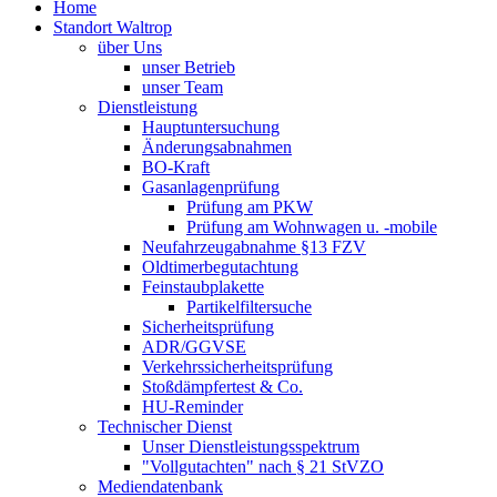
Home
Standort Waltrop
über Uns
unser Betrieb
unser Team
Dienstleistung
Hauptuntersuchung
Änderungsabnahmen
BO-Kraft
Gasanlagenprüfung
Prüfung am PKW
Prüfung am Wohnwagen u. -mobile
Neufahrzeugabnahme §13 FZV
Oldtimerbegutachtung
Feinstaubplakette
Partikelfiltersuche
Sicherheitsprüfung
ADR/GGVSE
Verkehrssicherheitsprüfung
Stoßdämpfertest & Co.
HU-Reminder
Technischer Dienst
Unser Dienstleistungsspektrum
"Vollgutachten" nach § 21 StVZO
Mediendatenbank