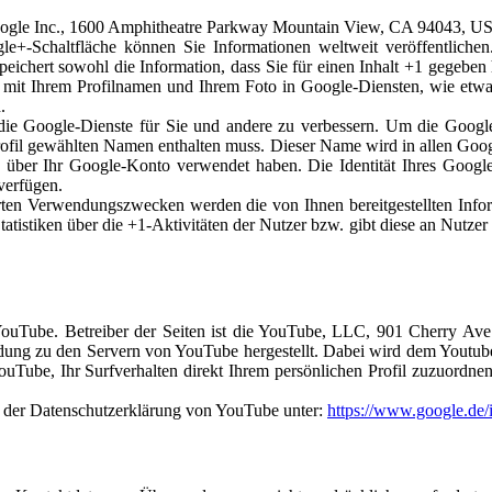
Google Inc., 1600 Amphitheatre Parkway Mountain View, CA 94043, U
le+-Schaltfläche können Sie Informationen weltweit veröffentlichen
peichert sowohl die Information, dass Sie für einen Inhalt +1 gegeben 
it Ihrem Profilnamen und Ihrem Foto in Google-Diensten, wie etwa 
.
 die Google-Dienste für Sie und andere zu verbessern. Um die Googl
s Profil gewählten Namen enthalten muss. Dieser Name wird in allen G
 über Ihr Google-Konto verwendet haben. Die Identität Ihres Google
verfügen.
erten Verwendungszwecken werden die von Ihnen bereitgestellten In
tistiken über die +1-Aktivitäten der Nutzer bzw. gibt diese an Nutzer
 YouTube. Betreiber der Seiten ist die YouTube, LLC, 901 Cherry A
dung zu den Servern von YouTube hergestellt. Dabei wird dem Youtube
uTube, Ihr Surfverhalten direkt Ihrem persönlichen Profil zuzuordne
 der Datenschutzerklärung von YouTube unter:
https://www.google.de/i