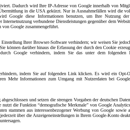
iviert. Dadurch wird Ihre IP-Adresse von Google innerhalb von Mitgli
bermittlung in die USA gekürzt. Nur in Ausnahmefällen wird die vol
 wird Google diese Informationen benutzen, um Ihre Nutzung der 
r Internetnutzung verbundene Dienstleistungen gegenüber dem Websit
ten von Google zusammengeführt.
instellung Ihrer Browser-Software verhindern; wir weisen Sie jedoch 
Sie können darüber hinaus die Erfassung der durch den Cookie erzeugt
durch Google verhindern, indem Sie das unter dem folgenden Lin
rhindern, indem Sie auf folgenden Link klicken. Es wird ein Opt-Ou
vieren Mehr Informationen zum Umgang mit Nutzerdaten bei Google 
g abgeschlossen und setzen die strengen Vorgaben der deutschen Date
nutzt die Funktion “demografische Merkmale” von Google Analytics. 
 Daten stammen aus interessenbezogener Werbung von Google sowie a
ederzeit über die Anzeigeneinstellungen in Ihrem Google-Konto deakt
 untersagen.