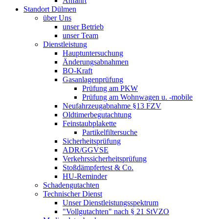
Anfahrt
Standort Dülmen
über Uns
unser Betrieb
unser Team
Dienstleistung
Hauptuntersuchung
Änderungsabnahmen
BO-Kraft
Gasanlagenprüfung
Prüfung am PKW
Prüfung am Wohnwagen u. -mobile
Neufahrzeugabnahme §13 FZV
Oldtimerbegutachtung
Feinstaubplakette
Partikelfiltersuche
Sicherheitsprüfung
ADR/GGVSE
Verkehrssicherheitsprüfung
Stoßdämpfertest & Co.
HU-Reminder
Schadengutachten
Technischer Dienst
Unser Dienstleistungsspektrum
"Vollgutachten" nach § 21 StVZO